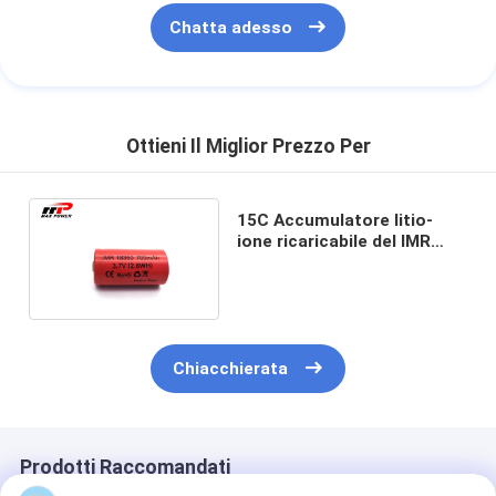
Chatta adesso
Ottieni Il Miglior Prezzo Per
15C Accumulatore litio-
ione ricaricabile del IMR
dell'alto scolo 18350 con i
CB PSE dell'UL KC
Chiacchierata
Prodotti Raccomandati