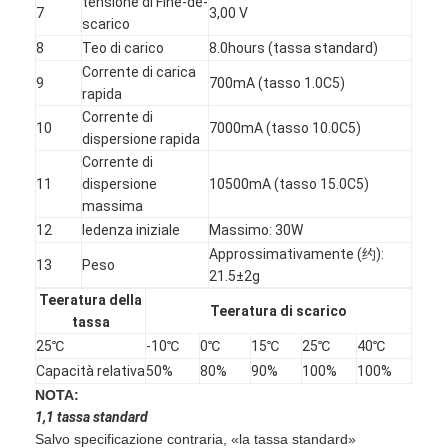
tensione di Fine-de-
7
3,00 V
Giro della fabbrica
scarico
8
Teo di carico
8.0hours (tassa standard)
Controllo di qualità
Corrente di carica
9
700mA (tasso 1.0C5)
rapida
Contattici
Corrente di
10
7000mA (tasso 10.0C5)
dispersione rapida
Notizie
Corrente di
11
dispersione
10500mA (tasso 15.0C5)
Chatta adesso
massima
12
Iedenza iniziale
Massimo: 30W
Approssimativamente (约):
13
Peso
21.5±2g
batteria del litio lifepo4
Teeratura della
Teeratura di scarico
tassa
batterie ricaricabili di ione di litio
25℃
-10℃
0℃
15℃
25℃
40℃
Capacità relativa
50%
80%
90%
100%
100%
Ai polimeri di litio
NOTA:
pile secondarie di immagazzinamento dell'energia
1,1 tassa standard
Salvo specificazione contraria, «la tassa standard»