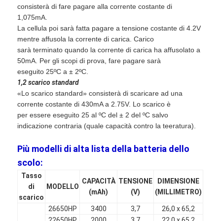
Batterie ricaricabili NiMH
consisterà di fare pagare alla corrente costante di
1,075mA.
nicd batterie ricaricabili
La cellula poi sarà fatta pagare a tensione costante di 4.2V
mentre affusola la corrente di carica. Carico
LCD Battery Charger
sarà terminato quando la corrente di carica ha affusolato a
50mA. Per gli scopi di prova, fare pagare sarà
pacchi batteria NiMH
eseguito 25ºC a ± 2ºC.
1,2 scarico standard
NiCd Battery Pack
«Lo scarico standard» consisterà di scaricare ad una
corrente costante di 430mA a 2.75V. Lo scarico è
pacchi di batteria agli ioni di litio
per essere eseguito 25 al ºC del ± 2 del ºC salvo
indicazione contraria (quale capacità contro la teeratura).
batteria ricaricabile torcia
Più modelli di alta lista della batteria dello
batteria di illuminazione di emergenza
scolo:
Tasso
Batteria di Li Mno2
CAPACITÀ
TENSIONE
DIMENSIONE
di
MODELLO
(mAh)
(V)
(MILLIMETRO)
scarico
Batteria di Li Socl2
26650HP
3400
3,7
26,0 x 65,2
22650HP
2000
3,7
22,0 x 65,2