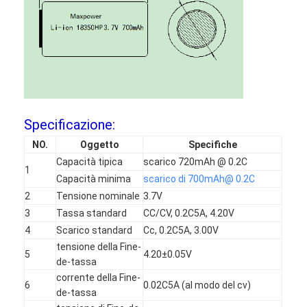
Specificazione:
NO.
Oggetto
Specifiche
Capacità tipica
scarico 720mAh @ 0.2C
1
Capacità minima
scarico di 700mAh@ 0.2C
2
Tensione nominale
3.7V
3
Tassa standard
CC/CV, 0.2C5A, 4.20V
Casa
4
Scarico standard
Cc, 0.2C5A, 3.00V
tensione della Fine-
5
4.20±0.05V
Prodotti
de-tassa
corrente della Fine-
6
0.02C5A (al modo del cv)
Circa noi
de-tassa