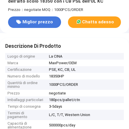
dell'alto scolo 18350 con i CB PSE dell'UL KC
Prezzo：negotiate
MOQ：1000PCS/ORDER
Miglior prezzo
Chatta adesso
Descrizione Di Prodotto
Luogo di origine
La CINA
Marca
MaxPower/OEM
Certificazione
PSE, KC, CB, UL
Numero di modello
18350HP
Quantità di ordine
1000PCS/ORDER
minimo
Prezzo
negotiate
Imballaggi particolari
180pcs/pallet/ctn
Tempi di consegna
3-5days
Termini di
L/C, T/T, Western Union
pagamento
Capacità di
500000pcs/day
alimentazione