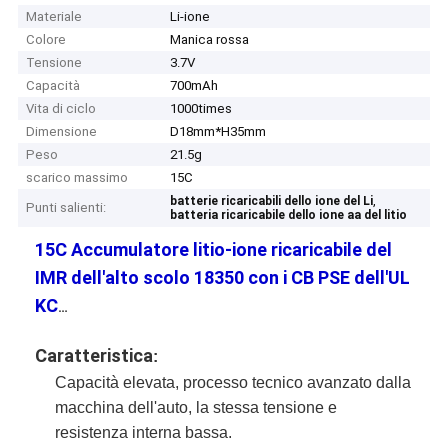
Materiale
Li-ione
Colore
Manica rossa
Tensione
3.7V
Capacità
700mAh
Vita di ciclo
1000times
Dimensione
D18mm*H35mm
Peso
21.5g
scarico massimo
15C
,
batterie ricaricabili dello ione del Li
Punti salienti:
batteria ricaricabile dello ione aa del litio
15C Accumulatore litio-ione ricaricabile del
IMR dell'alto scolo 18350 con i CB PSE dell'UL
KC
…
Caratteristica
:
Capacità elevata, processo tecnico avanzato dalla 
macchina dell'auto, la stessa tensione e 
resistenza interna bassa.