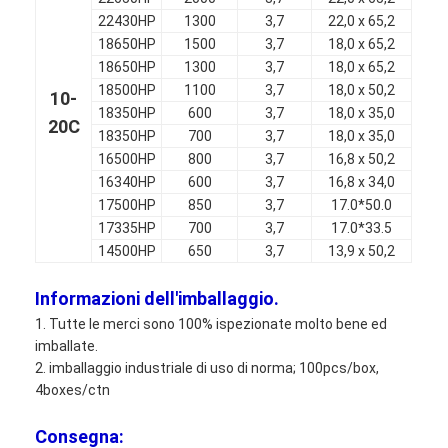
Batteria al litio primaria
22430HP
1300
3,7
22,0 x 65,2
18650HP
1500
3,7
18,0 x 65,2
accumulatore per di automobile ibrida
18650HP
1300
3,7
18,0 x 65,2
18500HP
1100
3,7
18,0 x 50,2
10-
18350HP
600
3,7
18,0 x 35,0
20C
18350HP
700
3,7
18,0 x 35,0
16500HP
800
3,7
16,8 x 50,2
16340HP
600
3,7
16,8 x 34,0
17500HP
850
3,7
17.0*50.0
17335HP
700
3,7
17.0*33.5
14500HP
650
3,7
13,9 x 50,2
Informazioni dell'imballaggio.
1. Tutte le merci sono 100% ispezionate molto bene ed
imballate.
2. imballaggio industriale di uso di norma; 100pcs/box,
4boxes/ctn
Consegna: