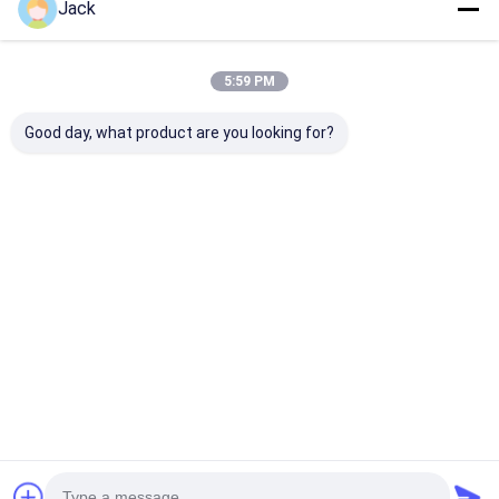
Jack
5:59 PM
Good day, what product are you looking for?
Batteria agli ioni di
Grado A INR18350
2300mAh 3.7V
litio INR18500
Batteria agli ioni di
Batterie agli io
Batteria ricaricabile
litio 3.7V 900mAh
litio CB CE BIS
agli ioni di litio ad
Batteria ricaricabile
IEC2133 CB
alta capacità da 3,7
ad alta capacità
Miglior prezzo
Miglior prezzo
Miglior pr
V da 2000 mAh
Casa
Desktop Site
Mappa del sito
Politica sulla privacy
Qualità
batteria del litio lifepo4
Fabbrica cinese.Copyright © 2026
MAXPOWER INDUSTRIAL CO.,LTD. All Rights Reserved.