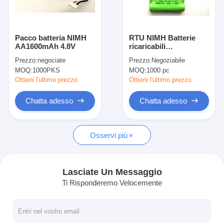
Giro della fabbrica
Controllo di qualità
Pacco batteria NIMH
RTU NIMH Batterie
AA1600mAh 4.8V
ricaricabili
Contattici
AAA750mAh 2.4V
Prezzo:
negociate
Prezzo:
Negoziabile
Chiesa LED Candela
MOQ:
1000PKS
MOQ:
1000 pc
solare
Notizie
Ottieni l'ultimo prezzo
Ottieni l'ultimo prezzo
Chatta adesso
Chatta adesso
Chatta adesso
Osservi più
batteria del litio lifepo4
batterie ricaricabili di ione di litio
Lasciate Un Messaggio
Ti Risponderemo Velocemente
Ai polimeri di litio
pile secondarie di immagazzinamento dell'energia