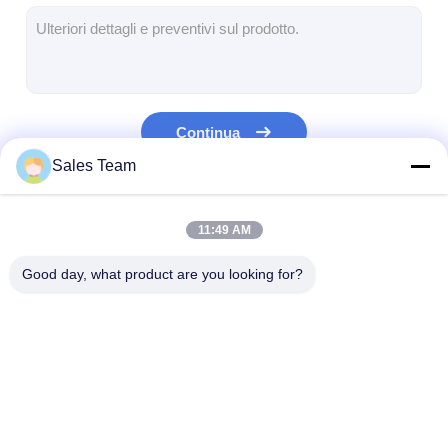
Batterie ricaricabili NiMH
nicd batterie ricaricabili
LCD Battery Charger
Continua
pacchi batteria NiMH
Sales Team
NiCd Battery Pack
Le Nostre Categorie
11:49 AM
pacchi di batteria agli ioni di litio
Good day, what product are you looking for?
batteria ricaricabile torcia
batteria di illuminazione di emergenza
Batteria di Li Mno2
batteria del litio
batterie ricaricabili di
Ai polimeri di l
Batteria di Li Socl2
lifepo4
ione di litio