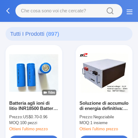
Tutti I Prodotti
(897)
Batteria agli ioni di
Soluzione di accumulo
litio INR18500 Batteria
di energia definitiva:
ricaricabile agli ioni di
batteria LiFePO4 da
Prezzo:
US$0.70-0.96
Prezzo:
Negoziabile
litio ad alta capacità da
51,2 V 200 Ah
MOQ:
100 pezzi
MOQ:
1 insieme
3,7 V da 2000 mAh
Ottieni l'ultimo prezzo
Ottieni l'ultimo prezzo