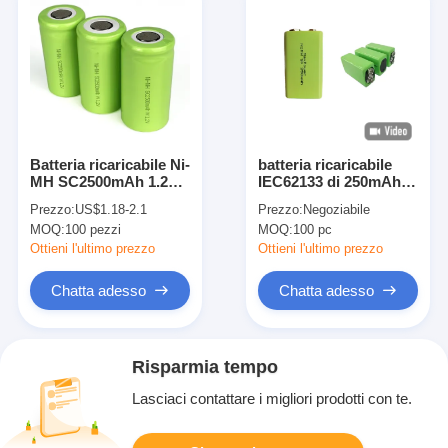
Batteria ricaricabile Ni-
batteria ricaricabile
MH SC2500mAh 1.2V
IEC62133 di 250mAh
con 1000 cicli di lunga
300mAh 9V Nimh
Prezzo:
US$1.18-2.1
Prezzo:
Negoziabile
durata e alta capacità
MOQ:
100 pezzi
MOQ:
100 pc
Ottieni l'ultimo prezzo
Ottieni l'ultimo prezzo
Chatta adesso
Chatta adesso
Risparmia tempo
Lasciaci contattare i migliori prodotti con te.