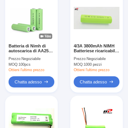
Batteria di Nimh di
4/3A 3800mAh NIMH
autoscarica di AA2500
Batteriese ricaricabile
2500mAh 1.2V
17670 NIMH 800 cicla
Prezzo:
Negoziabile
Prezzo:
Negoziabile
ricaricabile
una garanzia di anno
MOQ:
100pcs
MOQ:
1000 pezzi
Ottieni l'ultimo prezzo
Ottieni l'ultimo prezzo
Chatta adesso
Chatta adesso
Casa
Prodotti
Circa noi