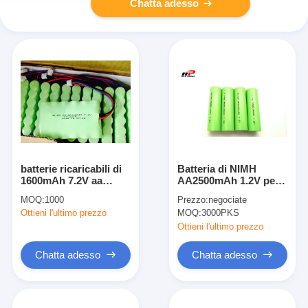
Chatta adesso
batterie ricaricabili di
Batteria di NIMH
1600mAh 7.2V aa
AA2500mAh 1.2V per i
NIMH, OEM della
prodotti digitali
MOQ:
1000
Prezzo:
negociate
batteria al litio della
industriali con la
Ottieni l'ultimo prezzo
MOQ:
3000PKS
macchina fotografica
certificazione dell'UL
IEC/EN61951 del CE
Ottieni l'ultimo prezzo
della Banca dei
Regolamenti
Chatta adesso
Chatta adesso
Internazionali