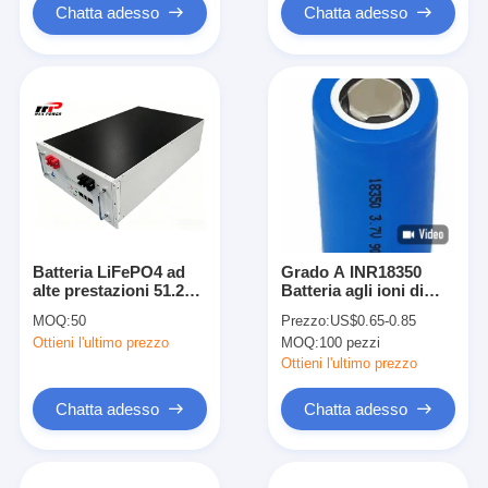
Chatta adesso
Chatta adesso
Batteria LiFePO4 ad
Grado A INR18350
alte prestazioni 51.2V
Batteria agli ioni di
100Ah per lo
litio 3.7V 900mAh
MOQ:
50
Prezzo:
US$0.65-0.85
stoccaggio
Batteria ricaricabile ad
Ottieni l'ultimo prezzo
MOQ:
100 pezzi
dell'energia
alta capacità
Ottieni l'ultimo prezzo
Chatta adesso
Chatta adesso