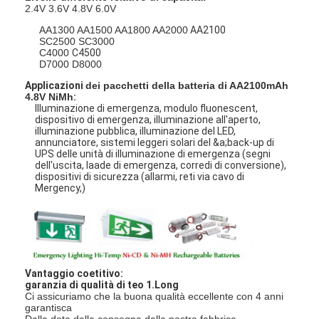
2.4V 3.6V 4.8V 6.0V
AA1300
AA1500
AA1800
AA2000
AA2100
SC2500
SC3000
C4000
C4500
D7000 D8000
Applicazioni
dei pacchetti della batteria di AA2100mAh
4.8V NiMh
:
Illuminazione di emergenza, modulo fluonescent,
dispositivo di emergenza, illuminazione all'aperto,
illuminazione pubblica, illuminazione del LED,
annunciatore, sistemi leggeri solari del &a;back-up di
UPS delle unità di illuminazione di emergenza (segni
dell'uscita, laade di emergenza, corredi di conversione),
dispositivi di sicurezza (allarmi, reti via cavo di
Mergency,)
Casa
Prodotti
Vantaggio coetitivo:
garanzia di qualità di teo 1.Long
Ci assicuriamo che la buona qualità eccellente con 4 anni
Circa noi
garantisca
Dalla data della consegna dalla nostra fabbrica