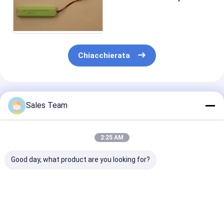
modulo di emergenza
fluorescente
Chiacchierata
Prodotti Raccomandati
Sales Team
2:25 AM
Good day, what product are you looking for?
RTU NIMH Batterie
pacchetti della
12V 2Ah batter
ricaricabili
batteria di 7.2V
NiMh 12V 220
AAA750mAh 2.4V
4000mAh 10C Nimh
alimentazione 
Chiesa LED Candela
per gli hobby dei
emergenza