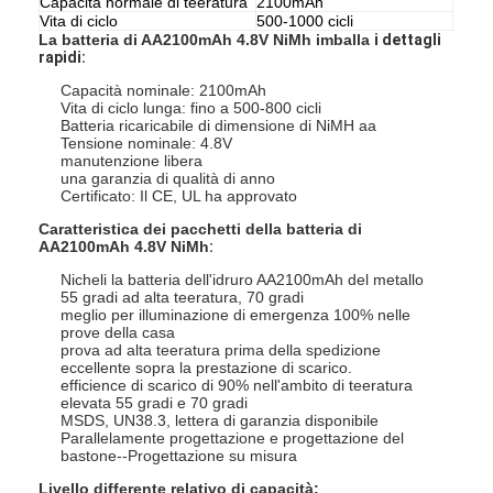
Capacità normale di teeratura
2100mAh
Vita di ciclo
500-1000 cicli
La batteria di AA2100mAh 4.8V NiMh imballa
i dettagli
rapidi:
Capacità nominale: 2100mAh
Vita di ciclo lunga: fino a 500-800 cicli
Batteria ricaricabile di dimensione di NiMH aa
Tensione nominale: 4.8V
manutenzione libera
una garanzia di qualità di anno
Certificato: Il CE, UL ha approvato
Caratteristica dei pacchetti della batteria di
AA2100mAh 4.8V NiMh
:
Nicheli la batteria dell'idruro AA2100mAh del metallo
55 gradi ad alta teeratura, 70 gradi
meglio per illuminazione di emergenza
100% nelle
prove della casa
prova ad alta teeratura prima della spedizione
eccellente sopra la prestazione di scarico.
efficience di scarico di 90% nell'ambito di teeratura
elevata
55 gradi e 70 gradi
MSDS, UN38.3, lettera di garanzia disponibile
Parallelamente progettazione e progettazione del
bastone--
Progettazione su misura
Livello differente relativo di capacità: