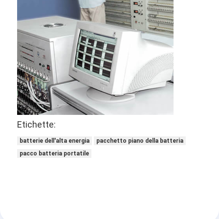
Batteria al litio primaria
accumulatore per di automobile ibrida
Etichette:
batterie dell'alta energia
pacchetto piano della batteria
pacco batteria portatile