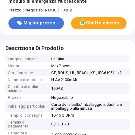
modulo di emergenza fluorescente
Prezzo：Negoziabile
MOQ：100PZ
Miglior prezzo
Chatta adesso
Descrizione Di Prodotto
Luogo di origine
La Cina
Marca
MaxPower
Certificazione
CE, ROHS, UL, REACH,KS , IEC61951-1/2.
Numero di modello
H-AA2100mAh
Quantità di ordine
100PZ
minimo
Prezzo
Negoziabile
Carta della bolla/imballaggio industriale
Imballaggi particolari
imballaggio alla rinfusa
Tempi di consegna
10-15 GIORNI
Termini di
L / C, T / T
pagamento
Capacità di
3, 000, 000PCS/day