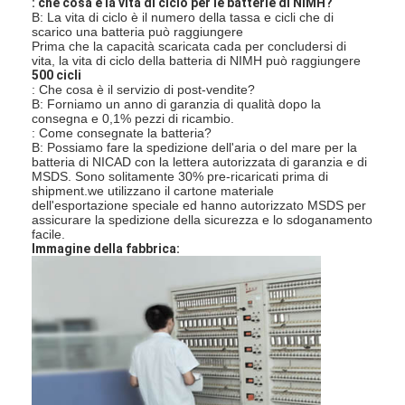
: che cosa è la vita di ciclo per le batterie di NIMH?
Batterie ricaricabili NiMH
B: La vita di ciclo è il numero della tassa e cicli che di
scarico una batteria può raggiungere
Prima che la capacità scaricata cada per concludersi di
nicd batterie ricaricabili
vita, la vita di ciclo della batteria di NIMH può raggiungere
500 cicli
: Che cosa è il servizio di post-vendite?
LCD Battery Charger
B: Forniamo un anno di garanzia di qualità dopo la
consegna e 0,1% pezzi di ricambio.
pacchi batteria NiMH
: Come consegnate la batteria?
B: Possiamo fare la spedizione dell'aria o del mare per la
batteria di NICAD con la lettera autorizzata di garanzia e di
NiCd Battery Pack
MSDS. Sono solitamente 30% pre-ricaricati prima di
shipment.we
utilizzano il cartone materiale
dell'esportazione speciale ed hanno autorizzato MSDS per
pacchi di batteria agli ioni di litio
assicurare la spedizione della sicurezza e lo sdoganamento
facile.
Immagine della fabbrica
:
batteria ricaricabile torcia
batteria di illuminazione di emergenza
Batteria di Li Mno2
Batteria di Li Socl2