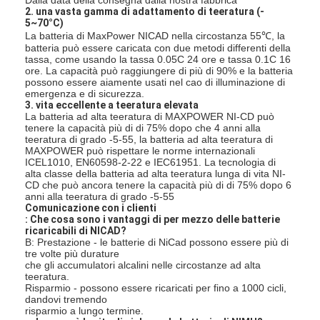
2. una vasta gamma di adattamento di teeratura (-
Giro della fabbrica
5~70°C)
La batteria di MaxPower NICAD nella circostanza 55℃, la
Controllo di qualità
batteria può essere caricata con due metodi differenti della
tassa, come usando la tassa 0.05C 24 ore e tassa 0.1C 16
ore. La capacità può raggiungere di più di 90% e la batteria
Contattici
possono essere aiamente usati nel cao di illuminazione di
emergenza e di sicurezza.
3. vita eccellente a teeratura elevata
Notizie
La batteria ad alta teeratura di MAXPOWER NI-CD può
tenere la capacità più di di 75% dopo che 4 anni alla
Chatta adesso
teeratura di grado -5-55, la batteria ad alta teeratura di
MAXPOWER può rispettare le norme internazionali
ICEL1010, EN60598-2-22 e IEC61951. La tecnologia di
alta classe della batteria ad alta teeratura lunga di vita NI-
CD che può ancora tenere la capacità più di di 75% dopo 6
anni alla teeratura di grado -5-55
batteria del litio lifepo4
Comunicazione con i clienti
: Che cosa sono i vantaggi di per mezzo delle batterie
ricaricabili di NICAD?
batterie ricaricabili di ione di litio
B: Prestazione - le batterie di NiCad possono essere più di
tre volte più durature
che gli accumulatori alcalini nelle circostanze ad alta
Ai polimeri di litio
teeratura.
Risparmio - possono essere ricaricati per fino a 1000 cicli,
pile secondarie di immagazzinamento dell'energia
dandovi tremendo
risparmio a lungo termine.