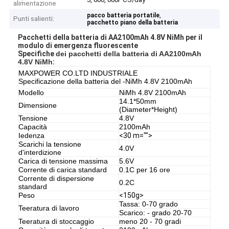
alimentazione
,
pacco batteria portatile
Punti salienti:
pacchetto piano della batteria
Pacchetti della batteria di AA2100mAh 4.8V NiMh per il
modulo di emergenza fluorescente
Specifiche
dei pacchetti della batteria di AA2100mAh
4.8V NiMh
:
MAXPOWER CO.LTD INDUSTRIALE
Specificazione della batteria del -NiMh 4.8V 2100mAh
Modello
NiMh 4.8V 2100mAh
14.1*50mm
Dimensione
(Diameter*Height)
Tensione
4.8V
Capacità
2100mAh
Iedenza
<30 m="">
Scarichi la tensione
4.0V
d'interdizione
Carica di tensione massima
5.6V
Corrente di carica standard
0.1C per 16 ore
Corrente di dispersione
0.2C
standard
Peso
<150g>
Tassa: 0-70 grado
Teeratura di lavoro
Scarico: - grado 20-70
Teeratura di stoccaggio
meno 20 - 70 gradi