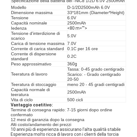
Specificazione della batteria del -NiCd 1/2D 6.0V 2500mAh
Modello
D-1/2D2500mAh 6.0V
Dimensione massima
33*181mm (Diameter*Height)
Tensione
6.0V
Capacità nominale
2500mAh
Iedenza
<80 m="">
Tensione d'interdizione di
5.0V
scarico
Carica di tensione massima
7.0V
Corrente di carica standard
0.1C per 16 ore
Corrente di dispersione
0.2C
standard
Peso approssimativo
360g
Tassa: 0-45 grado centigrado
Teeratura di lavoro
Scarico: - Grado centigrado
20-50
Teeratura di stoccaggio
meno 20 - 45 gradi centigradi
Capacità normale di
2500mAh
teeratura
Vita di ciclo
500 cicli
Vantaggio coetitivo:
Termine di consegna rapido: 7-15 giorni dopo ordine
confermato
12 mesi di garanzia dopo la consegna
Alti costo/andamento dei prezzi
10 anni più di esperienza assicurano l'alta qualità stabile
Esperienza molto ricca di lavoro con i clienti della torcia