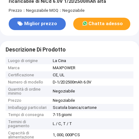
ricaricabile di NiCd 6.0V 1/2D2500mAh alta
Prezzo：Negoziabile
MOQ：Negoziabile
Miglior prezzo
Chatta adesso
Descrizione Di Prodotto
Luogo di origine
La Cina
Marca
MAXPOWER
Certificazione
CE, UL
Numero di modello
D-1/2D2500mAh 6.0V
Quantità di ordine
Negoziabile
minimo
Prezzo
Negoziabile
Imballaggi particolari
Scatola bianca/cartone
Tempi di consegna
7-15 giorni
Termini di
L / C, T / T
pagamento
Capacità di
1, 000, 000PCS
alimentazione