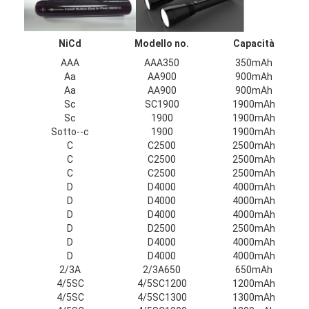
Giro della fabbrica
Controllo di qualità
NiCd
Modello no.
Capacità
AAA
AAA350
350mAh
Contattici
Aa
AA900
900mAh
Aa
AA900
900mAh
Notizie
Sc
SC1900
1900mAh
Sc
1900
1900mAh
Sotto--c
1900
1900mAh
Chatta adesso
C
C2500
2500mAh
C
C2500
2500mAh
C
C2500
2500mAh
D
D4000
4000mAh
batteria del litio lifepo4
D
D4000
4000mAh
D
D4000
4000mAh
batterie ricaricabili di ione di litio
D
D2500
2500mAh
D
D4000
4000mAh
D
D4000
4000mAh
Ai polimeri di litio
2/3A
2/3A650
650mAh
4/5SC
4/5SC1200
1200mAh
pile secondarie di immagazzinamento dell'energia
4/5SC
4/5SC1300
1300mAh