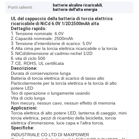
,
batterie alcaline ricaricabili
Punti salienti:
batterie dell'alta energia
UL del cappuccio della batteria di torcia elettrica
ricaricabile di NiCd 6.0V 1/2D2500mAh alta
Dettaglio rapido:
1.
Tensione nominale: 6.0V
2.
Capacità nominale: 2500mAh
3.
Tensione d'interdizione di scarico: 5.0V
4.
Alta cima per la torcia elettrica ricaricabile o la torcia
5.
NiCd/dimensione al cadmio-nichel 1/2D
6.
vita di ciclo 500
7.
CE, ROHS, UL certificata
Descrizione:
Durata di conservazione lunga
Batteria di torcia elettrica di scarico di tasso alto
Particolarmente per la torcia elettrica e la torcia di alto
potere LED
Teo di operazione o lungamente usando
Vita di ciclo lunga
Non mecury, nessun cavo, nessun effetto di memoria
Applicazioni:
Torcia elettrica di alto potere LED, lanterna di caeggio, mini
torcia elettrica, pezzi di ricambio della bicicletta, torcia
elettrica d'immersione, luce capa e l'altra torcia.
Specifiche:
INDUSTRIALE CO.LTD DI MAXPOWER