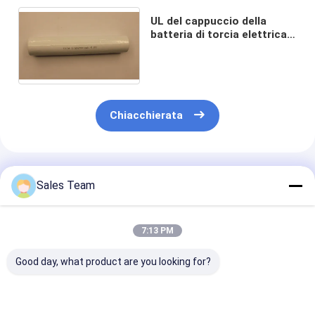
UL del cappuccio della
batteria di torcia elettrica
ricaricabile di NiCd 6.0V
1/2D2500mAh alta
Chiacchierata
Prodotti Raccomandati
Sales Team
7:13 PM
Good day, what product are you looking for?