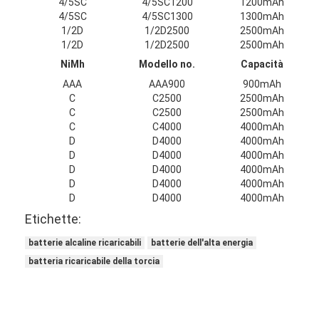
4/5SC
4/5SC1200
1200mAh
Batterie ricaricabili NiMH
4/5SC
4/5SC1300
1300mAh
1/2D
1/2D2500
2500mAh
nicd batterie ricaricabili
1/2D
1/2D2500
2500mAh
NiMh
Modello no.
Capacità
LCD Battery Charger
AAA
AAA900
900mAh
C
C2500
2500mAh
pacchi batteria NiMH
C
C2500
2500mAh
C
C4000
4000mAh
NiCd Battery Pack
D
D4000
4000mAh
D
D4000
4000mAh
pacchi di batteria agli ioni di litio
D
D4000
4000mAh
D
D4000
4000mAh
batteria ricaricabile torcia
D
D4000
4000mAh
Etichette:
batteria di illuminazione di emergenza
batterie alcaline ricaricabili
batterie dell'alta energia
Batteria di Li Mno2
batteria ricaricabile della torcia
Batteria di Li Socl2