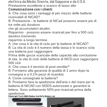
elettrica da Medio Oriente, dal Giappone e da U.S.A.
Prestazione eccellente a scarico di tasso alto
Comunicazione con i clienti
A: Che cosa sono i vantaggi di per mezzo delle batterie
ricaricabili di NICAD?
B: Prestazione - le batterie di NiCad possono essere più di
tre volte più durature
che gli accumulatori alcalini.
Risparmio - possono essere ricaricati per fino a 500 cicli,
dandovi tremendo
risparmio a lungo termine.
A: che cosa è la vita di ciclo per le batterie di NICAD?
B: La vita di ciclo è il numero della tassa e lo scarico cicla
una batteria può raggiungere
Prima delle gocce scaricate della capacità alla conclusione
di vita, la vita di ciclo della batteria di NICD può raggiungere
500 cicli
A: Che cosa è il servizio di post-vendite?
B: Forniamo alla garanzia di qualità di 1 anno dopo la
consegna e a 0,1% pezzi di ricambio.
A: Come consegnate la batteria?
Casa
B: Possiamo fare la spedizione dell'aria o del mare per la
batteria di NICAD con MSDS autorizzato e garantire la
lettera. Sono solitamente 50% pre-ricaricati prima della
Prodotti
spedizione.
Circa noi