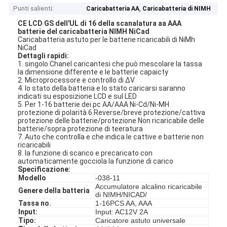
Punti salienti:
,
Caricabatteria AA
Caricabatteria di NIMH
CE LCD GS dell'UL di 16 della scanalatura aa AAA
batterie del caricabatteria NIMH NiCad
Caricabatteria astuto per le batterie ricaricabili di NiMh
NiCad
Dettagli rapidi:
1. singolo Chanel caricantesi che può mescolare la tassa
la dimensione differente e le batterie capaicty
2. Microprocessore e controllo di ΔV
4. lo stato della batteria e lo stato caricarsi saranno
indicati su esposizione LCD e sul LED
5. Per 1-16 batterie dei pc AA/AAA Ni-Cd/Ni-MH
protezione di polarità 6.Reverse/breve protezione/cattiva
protezione delle batterie/protezione Non ricaricabile delle
batterie/sopra protezione di teeratura
7. Auto che controlla e che indica le cattive e batterie non
ricaricabili
8. la funzione di scarico e precaricato con
automaticamente gocciola la funzione di carico
Specificazione:
Modello
-038-11
Accumulatore alcalino ricaricabile
Genere della batteria
di NIMH/NICAD/
Tassa no.
1-16PCS AA, AAA
Input:
Input: AC12V 2A
Tipo:
Caricatore astuto universale