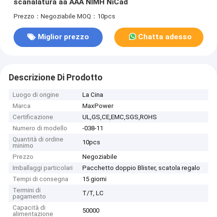
scanalatura aa AAA NIMH NiCad
Prezzo：Negoziabile
MOQ：10pcs
Miglior prezzo
Chatta adesso
Descrizione Di Prodotto
Luogo di origine
La Cina
Marca
MaxPower
Certificazione
UL,GS,CE,EMC,SGS,ROHS
Numero di modello
-038-11
Quantità di ordine
10pcs
minimo
Prezzo
Negoziabile
Imballaggi particolari
Pacchetto doppio Blister, scatola regalo
Tempi di consegna
15 giorni
Termini di
T/T, LC
pagamento
Capacità di
50000
alimentazione