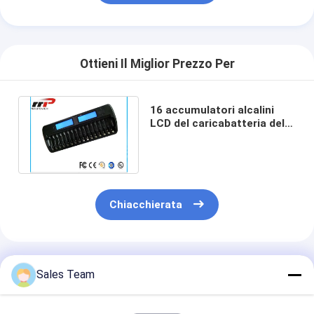
Giro della fabbrica
Controllo di qualità
Ottieni Il Miglior Prezzo Per
Contattici
Notizie
16 accumulatori alcalini
LCD del caricabatteria della
scanalatura aa AAA NIMH
Chatta adesso
NiCad
batteria del litio lifepo4
Chiacchierata
batterie ricaricabili di ione di litio
Ai polimeri di litio
Prodotti Raccomandati
Sales Team
pile secondarie di immagazzinamento dell'energia