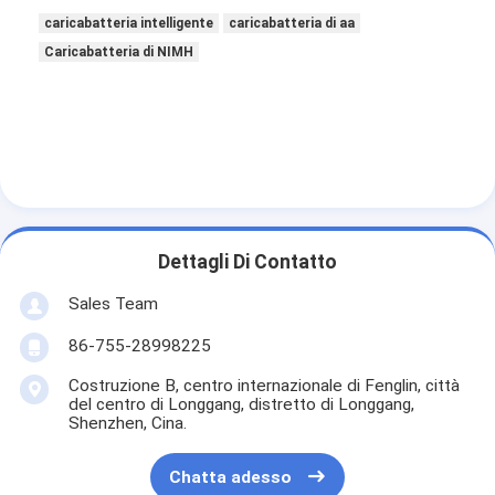
caricabatteria intelligente
caricabatteria di aa
Caricabatteria di NIMH
Dettagli Di Contatto
Sales Team
86-755-28998225
Casa
Costruzione B, centro internazionale di Fenglin, città
del centro di Longgang, distretto di Longgang,
Prodotti
Shenzhen, Cina.
Circa noi
Chatta adesso