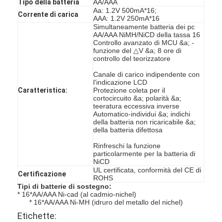
Tipo della batteria
AA/AAA
Aa: 1.2V 500mA*16;
Corrente di carica
AAA: 1.2V 250mA*16
Simultaneamente batteria dei pc
AA/AAA NiMH/NiCD della tassa 16
Controllo avanzato di MCU &a; -
funzione del △V &a; 8 ore di
controllo del teorizzatore
Canale di carico indipendente con
l'indicazione LCD
Caratteristica:
Protezione coleta per il
cortocircuito &a; polarità &a;
teeratura eccessiva inverse
Automatico-individui &a; indichi
della batteria non ricaricabile &a;
della batteria difettosa
Rinfreschi la funzione
particolarmente per la batteria di
NiCD
UL certificata, conformità del CE di
Certificazione
ROHS
Tipi di batterie di sostegno:
* 16*AA/AAA Ni-cad (al cadmio-nichel)
* 16*AA/AAA Ni-MH (idruro del metallo del nichel)
Etichette: