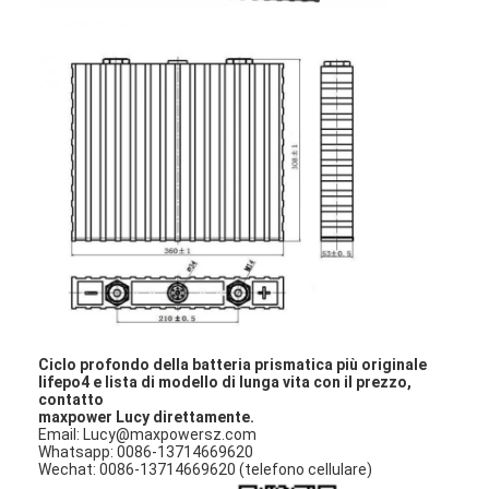
Giro della fabbrica
Controllo di qualità
Contattici
Notizie
Chatta adesso
batteria del litio lifepo4
batterie ricaricabili di ione di litio
Ciclo profondo della batteria prismatica più originale
lifepo4 e lista di modello di lunga vita con il prezzo,
contatto
Ai polimeri di litio
maxpower Lucy direttamente.
Email: Lucy@maxpowersz.com
Whatsapp: 0086-13714669620
pile secondarie di immagazzinamento dell'energia
Wechat: 0086-13714669620 (telefono cellulare)