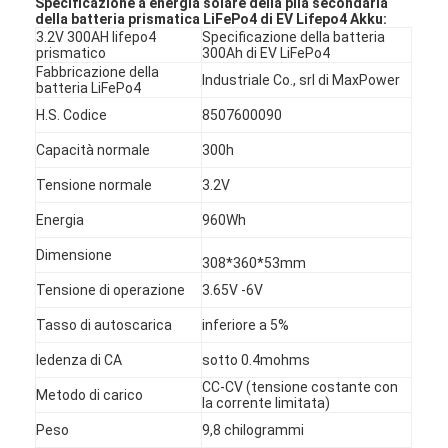
Specificazione a energia solare della pila secondaria
della batteria prismatica LiFePo4 di EV Lifepo4 Akku:
3.2V 300AH lifepo4
Specificazione della batteria
prismatico
300Ah di EV LiFePo4
Fabbricazione della
Industriale Co., srl di MaxPower
batteria LiFePo4
H.S. Codice
8507600090
Capacità normale
300h
Tensione normale
3.2V
Energia
960Wh
Dimensione
308*360*53mm
Tensione di operazione
3.65V -6V
Tasso di autoscarica
inferiore a 5%
Iedenza di CA
sotto 0.4mohms
CC-CV (tensione costante con
Metodo di carico
la corrente limitata)
Peso
9,8 chilogrammi