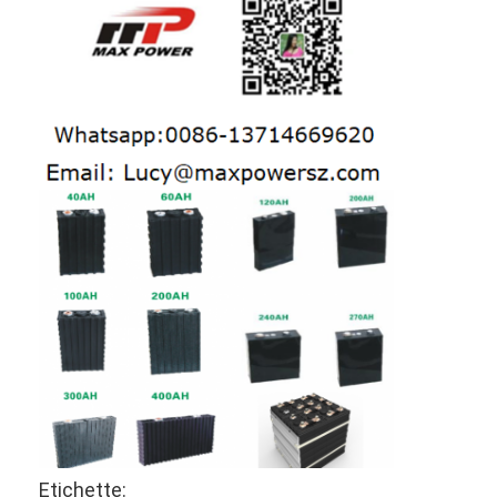
Batterie ricaricabili NiMH
nicd batterie ricaricabili
LCD Battery Charger
pacchi batteria NiMH
NiCd Battery Pack
pacchi di batteria agli ioni di litio
batteria ricaricabile torcia
batteria di illuminazione di emergenza
Batteria di Li Mno2
Batteria di Li Socl2
Etichette: