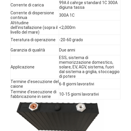
99A il cahrge standard 1C 300A
Corrente di carica
digiuna tassa
Corrente di dispersione
300A 1C
continua
Altitudine
dell'installazione (sopra il
<2,000m
livello del mare)
Teeratura di operazione
-20-60 grado
Garanzia di qualità
Due anni
ESS, sistema di
memorizzazione domestico,
Applicazione
solare, EV, AGV, sistema, fuori
dal sistema a griglia, stoccaggio
di potere
Termine d'esecuzione del
6-8 giorni lavorativi
caione
Termine d'esecuzione di
10-15 giorni lavorativi
fabbricazione in serie
Casa
Prodotti
Circa noi