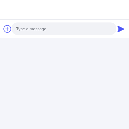
Ottieni Il Miglior Prezzo Per
Batteria prismatica
solare LiFePo4 del
sistema di
Photo
memorizzazione 3.2V
300Ah
Video Call
Chiacchierata
Audio Call
Prodotti Raccomandati