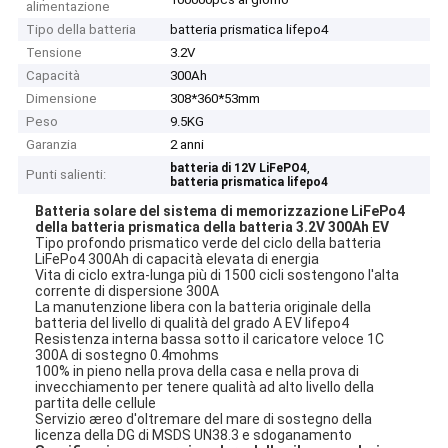
alimentazione
Tipo della batteria
batteria prismatica lifepo4
Tensione
3.2V
Capacità
300Ah
Dimensione
308*360*53mm
Peso
9.5KG
Garanzia
2 anni
,
batteria di 12V LiFePO4
Punti salienti:
batteria prismatica lifepo4
Batteria solare del sistema di memorizzazione LiFePo4
della batteria prismatica della batteria 3.2V 300Ah EV
Tipo profondo prismatico verde del ciclo della batteria
LiFePo4 300Ah di capacità elevata di energia
Vita di ciclo extra-lunga più di 1500 cicli sostengono l'alta
corrente di dispersione 300A
La manutenzione libera con la batteria originale della
batteria del livello di qualità del grado A EV lifepo4
Resistenza interna bassa sotto il caricatore veloce 1C
300A di sostegno 0.4mohms
100% in pieno nella prova della casa e nella prova di
invecchiamento per tenere qualità ad alto livello della
partita delle cellule
Servizio æreo d'oltremare del mare di sostegno della
licenza della DG di MSDS UN38.3 e sdoganamento