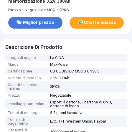
memorizzazione 3.2V 300Ah
Prezzo：Negoziabile
MOQ：2PKS
Miglior prezzo
Chatta adesso
Descrizione Di Prodotto
Luogo di origine
La CINA
Marca
MaxPower
Certificazione
CB UL BIS IEC MSDS UN38.3
Numero di modello
3.2V 300Ah
Quantità di ordine
2PKS
minimo
Prezzo
Negoziabile
Esporti il cartone, il cartone di ONU,
Imballaggi particolari
cartone di legno
Tempi di consegna
5-8 giorni lavorativi
Termini di
L/C, T/T, Western Union, Paypal
pagamento
Capacità di
100000pcs al giorno