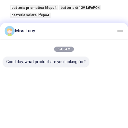
Batteria al litio primaria
batteria prismatica lifepo4
batteria di 12V LiFePO4
accumulatore per di automobile ibrida
batteria solare lifepo4
Miss Lucy
5:43 AM
Good day, what product are you looking for?
Dettagli Di Contatto
Sales Team
86-755-28998225
Costruzione B, centro internazionale di Fenglin, città
del centro di Longgang, distretto di Longgang,
Shenzhen, Cina.
Chatta adesso