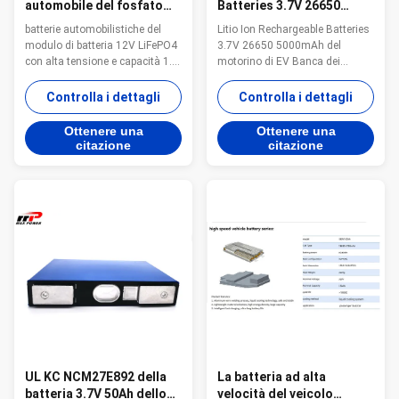
automobile del fosfato
Batteries 3.7V 26650
del ferro del litio del
5000mAh del motorino di
batterie automobilistiche del
Litio Ion Rechargeable Batteries
modulo di batteria di ESS
EV
modulo di batteria 12V LiFePO4
3.7V 26650 5000mAh del
EV Lifepo4 12V 145ah
con alta tensione e capacità 1.
motorino di EV Banca dei
ECE passata R100 (norma di
Regolamenti Internazionali dei
sicurezza di EV in Europa)
CB KC dei batterys del litio di
Controlla i dettagli
Controlla i dettagli
supporto del modulo di batteria
tasso alto della batteria 26650
di 2.12V lifepo4 in serie e
5Ah 3.7V dello Li-ione di IEC
Ottenere una
Ottenere una
collegamento parallelo 3. Vita di
Cellula cilindrica dello Li-ione
citazione
citazione
ciclo della batteria più di 4000
5000mAh dell'Accumulatore
cicli (80% DOD) Il ...
litio-ione 26650 di capacità ...
UL KC NCM27E892 della
La batteria ad alta
batteria 3.7V 50Ah dello
velocità del veicolo