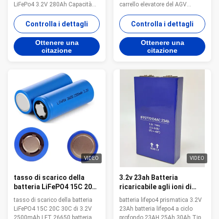
LiFePo4 3.2V 280Ah Capacità
carrello elevatore del AGV
elevata 280Ah della batteria
7168Wh Pacchetto della batteria
fresca ed originale del litio
del carrello elevatore della
Controlla i dettagli
Controlla i dettagli
lifepo4 Autoscarica bassa e
batteria 24V 280Ah del litio
desigh basso di resistenza
LiFePo4 del carrello elevatore del
Ottenere una
Ottenere una
interna con il tasso alto 3C Vita
AGV la batteria del carrello
citazione
citazione
di ciclo lunga più di 3500 cicli e
elevatore del AGV del pacchetto
più di 2 anni di ...
della batteria al litio di 24V ...
VIDEO
VIDEO
tasso di scarico della
3.2v 23ah Batteria
batteria LiFePO4 15C 20C
ricaricabile agli ioni di
30C di 3.2V 2500mAh LFT
litio 3,2 v lifepo4 cella di
tasso di scarico della batteria
batteria lifepo4 prismatica 3.2V
26650
batteria prismatica
LiFePO4 15C 20C 30C di 3.2V
23Ah batteria lifepo4 a ciclo
2500mAh LFT 26650 batteria al
profondo 23AH 25Ah 30Ah Tipo