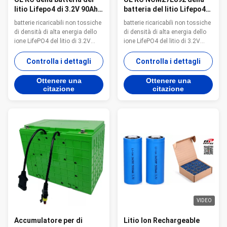
litio Lifepo4 di 3.2V 90Ah
batteria del litio Lifepo4
per energia
dell'AUTOMOBILE 3.2V
batterie ricaricabili non tossiche
batterie ricaricabili non tossiche
dell'AUTOMOBILE di EV
80Ah di EV
di densità di alta energia dello
di densità di alta energia dello
ione LifePO4 del litio di 3.2V
ione LifePO4 del litio di 3.2V
90Ah ultra per L'automobile di
80Ah ultra per L'automobile di
EV, l'yacht rv 5G di starage di
EV, l'yacht rv 5G di starage di
Controlla i dettagli
Controlla i dettagli
solor aumenta l'UL KC di
solor aumenta l'UL KC di
immagazzinamento
immagazzinamento
Ottenere una
Ottenere una
dell'energia del trattore
dell'energia del trattore
citazione
citazione
dell'aeroporto della spazzatrice
dell'aeroporto della spazzatrice
del carrello elevatore del carretto
del carrello elevatore del carretto
...
...
VIDEO
Accumulatore per di
Litio Ion Rechargeable