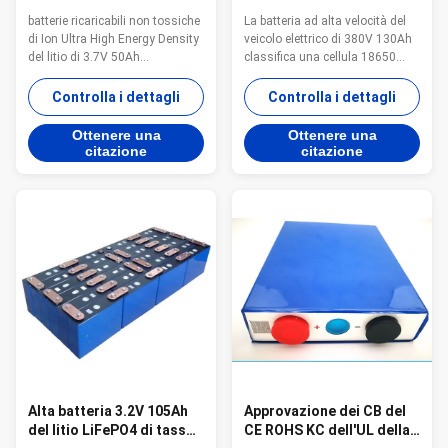
Li-ione di
elettrico di 380V 130Ah
batterie ricaricabili non tossiche
La batteria ad alta velocità del
immagazzinamento
classifica una cellula
di Ion Ultra High Energy Density
veicolo elettrico di 380V 130Ah
dell'energia del
18650
del litio di 3.7V 50Ah
classifica una cellula 18650
TRATTORE del CARRELLO
NCM27E892 per l'UL KC del
contenitore di batteria al litio
ELEVATORE del AGV del
motociclo dell'automobile di EV
eletric ad alta velocità del
Controlla i dettagli
Controlla i dettagli
CARRETTO di GOLF
Dettagli rapidi: 1. Dimensione:
fosfato dello ione del litio del
dell'yacht rv UPS
T*W*L=27*148*92mm 2.
pacchetto 380V 130AH
Ottenere una
Ottenere una
dell'AUTOMOBILE di EV
Tensione nominale: 3.7V 3.
accumulatore per di automobile
citazione
citazione
Capacità nominale: 50Ah 4.
di 380V 130Ah 1. Pacchetto
Peso: 0.84KGS 5. Modi di carico
profondo ricaricabile della ...
standard: CC...
Alta batteria 3.2V 105Ah
Approvazione dei CB del
del litio LiFePO4 di tasso
CE ROHS KC dell'UL della