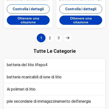
litio di alto potere 2500mAh
di batteria Ioni di litio, LiFePO4
della batteria 26650 del ebike
Nome del prodotto 3.2V Lifepo4
Controlla i dettagli
Controlla i dettagli
LiFePO4 Alto tasso di scarico:
batteria Applicazione Sistemi di
scarico continuo di sostegno
alimentazione elettrica Tipo di
Ottenere una
Ottenere una
15C- 20C e scarico di punta 40C
batteria Batteria agli ioni di litio
citazione
citazione
Alta energia: Batteria cilindrica
Voltaggio 3.2v ~ 3.6v Capacità
lifepo4 con capacità ...
23Ah ...
1
2
3
Tutte Le Categorie
batteria del litio lifepo4
batterie ricaricabili di ione di litio
Ai polimeri di litio
pile secondarie di immagazzinamento dell'energia