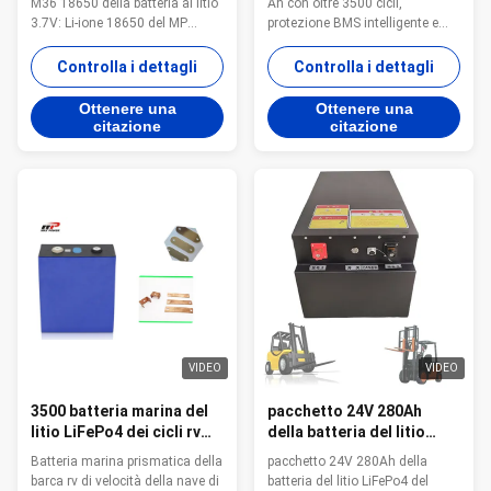
M36 18650 della batteria al litio
Ah con oltre 3500 cicli,
EV
3.7V: Li-ione 18650 del MP
protezione BMS intelligente e
Circostanza Specificazione
garanzia di 2 anni. Ideale per
Energia Capacità 3450mAh
camper con scarica ad alta
Controlla i dettagli
Controlla i dettagli
12.50Wh Tensione normale
potenza e opzioni OEM
Media 3.63V Acquisto normale
personalizzate disponibili.
Ottenere una
Ottenere una
SOC 30% Tassa standard
citazione
citazione
Corrente costante 0.3C
(1020ma) tensione costante
4.2V Corrente dell'estremità ...
VIDEO
VIDEO
3500 batteria marina del
pacchetto 24V 280Ah
litio LiFePo4 dei cicli rv
della batteria del litio
3.2V 280Ah
LiFePo4 del carrello
Batteria marina prismatica della
pacchetto 24V 280Ah della
elevatore del AGV 7168Wh
barca rv di velocità della nave di
batteria del litio LiFePo4 del