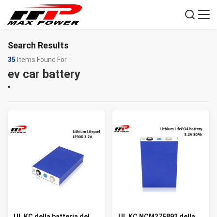
Search Results
35
Items Found For "
ev car battery
"
UL KC della batteria del
UL KC NCM27E892 della