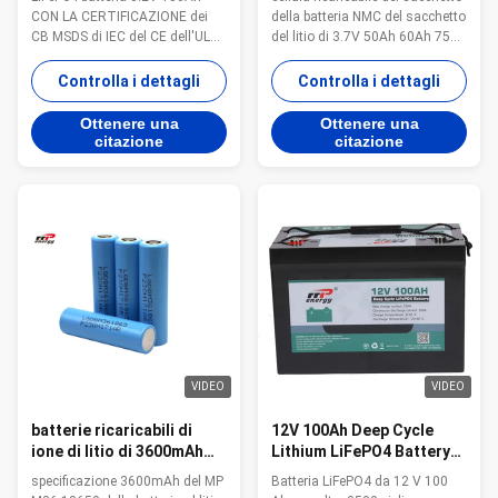
centrale elettrica
litio di 3.7V 50Ah 60Ah
CON LA CERTIFICAZIONE dei
della batteria NMC del sacchetto
dell'automobile di EV
75Ah
CB MSDS di IEC del CE dell'UL
del litio di 3.7V 50Ah 60Ah 75Ah
Progettazione lunga di vita di
Cellula ricaricabile originale del
ciclo con più di 2 anni Alta
sacchetto della batteria NMC del
Controlla i dettagli
Controlla i dettagli
progettazione di tasso di
sacchetto del litio di SK60 3.7V
scarico con la prestazione
60Ah Batteria al litio di SK60
Ottenere una
Ottenere una
stabile 80Ah, 100Ah, 105Ah,
Pounch Specificazione Capacità
citazione
citazione
173Ah, 280Ah, 230Ah, cellule di
normale 60Ah@0.5C2 (30A)
304Ah 3.2V sono disponibili
Tensione ...
Accept ...
VIDEO
VIDEO
batterie ricaricabili di
12V 100Ah Deep Cycle
ione di litio di 3600mAh
Lithium LiFePO4 Battery
MP M36 MPDBM36 18650
Pack con lunga durata di
specificazione 3600mAh del MP
Batteria LiFePO4 da 12 V 100
1000 cicli
vita per applicazioni RV e